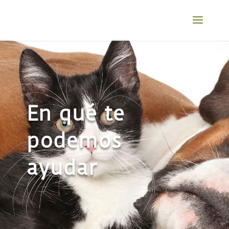
En qué te
podemos
ayudar